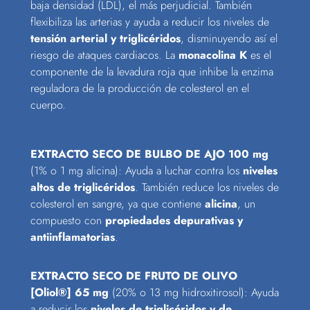
baja densidad (LDL), el más perjudicial. También
flexibiliza las arterias y ayuda a reducir los niveles de
tensión arterial y triglicéridos
, disminuyendo así el
riesgo de ataques cardiacos. La
monacolina K
es el
componente de la levadura roja que inhibe la enzima
reguladora de la producción de colesterol en el
cuerpo.
EXTRACTO SECO DE BULBO DE AJO 100 mg
(1% o 1 mg alicina): Ayuda a luchar contra los
niveles
altos de triglicéridos
. También reduce los niveles de
colesterol en sangre, ya que contiene
alicina
, un
compuesto con
propiedades depurativas y
antiinflamatorias
.
EXTRACTO SECO DE FRUTO DE OLIVO
[Oliol®️] 65 mg
(20% o 13 mg hidroxitirosol): Ayuda
a reducir los
niveles de triglicéridos y de